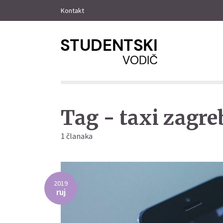
Kontakt
Tag - taxi zagre
1 članaka
2019
ruj