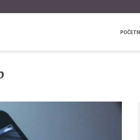
POČET
b