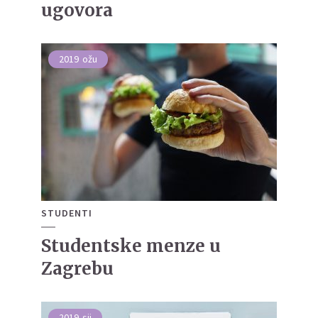
ugovora
2019
ožu
STUDENTI
Studentske menze u
Zagrebu
2019
sij